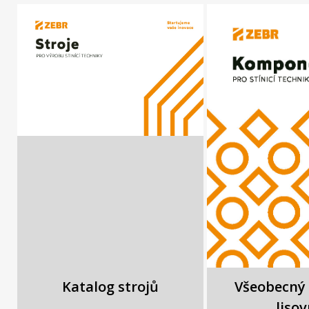
Katalog strojů
Všeobecný 
liso