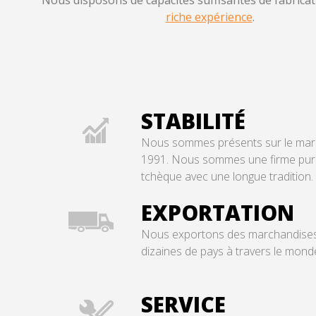
Nous disposons de capacités suffisantes de fabricat
riche expérience
.
STABILITÉ
Nous sommes présents sur le mar
1991.
Nous sommes une firme pu
tchèque avec une longue tradition.
EXPORTATION
Nous exportons des marchandise
dizaines de pays à travers le mond
SERVICE