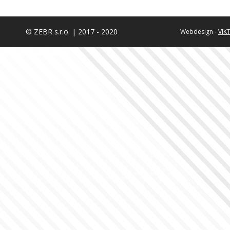
© ZEBR s.r.o. | 2017 - 2020
Webdesign -
VIK