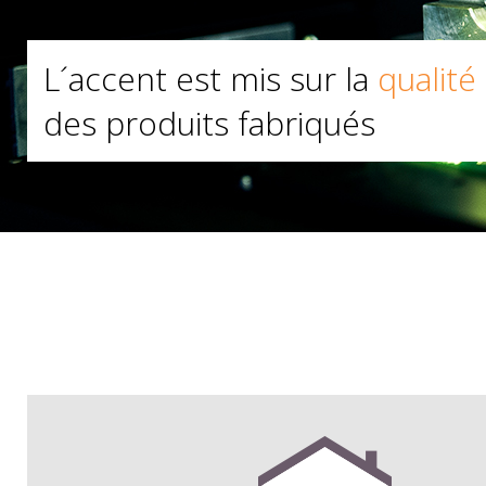
améliorées
L´accent est mis sur la
pour répondre à des nouvelle
qualité
des produits fabriqués
nécessités