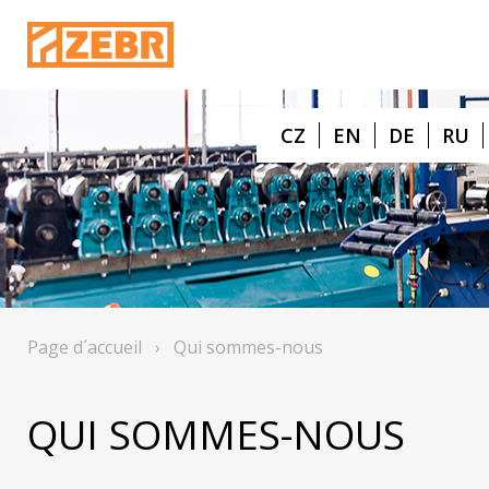
CZ
EN
DE
RU
Page d´accueil
›
Qui sommes-nous
QUI SOMMES-NOUS