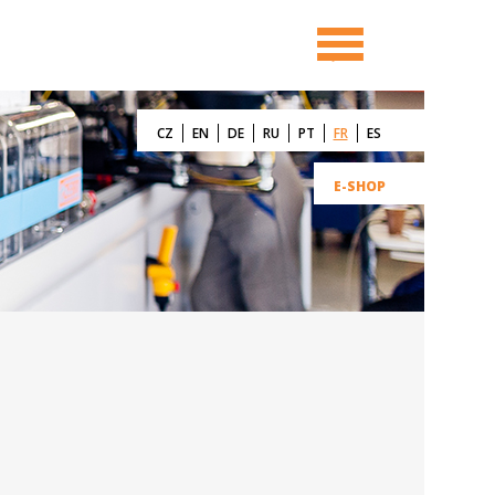
CZ
EN
DE
RU
PT
FR
ES
E-SHOP