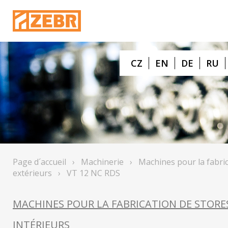
CZ
EN
DE
RU
Page d´accueil
›
Machinerie
›
Machines pour la fabric
extérieurs
›
VT 12 NC RDS
MACHINES POUR LA FABRICATION DE STORE
INTÉRIEURS