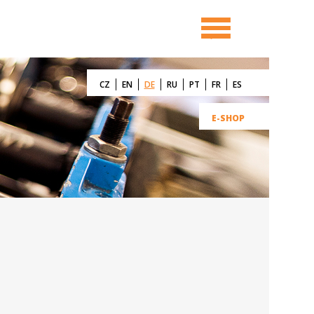
CZ
EN
DE
RU
PT
FR
ES
E-SHOP