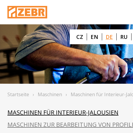
CZ
EN
DE
RU
Startseite
›
Maschinen
›
Maschinen für Interieur-Jal
MASCHINEN FÜR INTERIEUR-JALOUSIEN
MASCHINEN ZUR BEARBEITUNG VON PROFIL