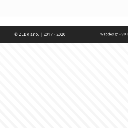
© ZEBR s.r.o. | 2017 - 2020
Webdesign -
VIK