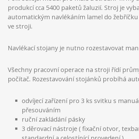
produkcí cca 5400 paketů žaluzií. Stroj je vy
automatickým navlékáním lamel do žebříčku
ve stroji.
Navlékací stojany je nutno rozestavovat man
Všechny pracovní operace na stroji řídí prům
počítač. Rozestavování stojánků probíhá au
odvíjecí zařízení pro 3 ks svitku s manu
přesouváním
ruční zakládání pásky
3 děrovací nástroje ( fixační otvor, texb
standardní a celostínící provedení )