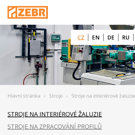
CZ
EN
DE
RU
Hlavní stránka
›
Stroje
›
Stroje na interiérové žaluzie
STROJE NA INTERIÉROVÉ ŽALUZIE
STROJE NA ZPRACOVÁNÍ PROFILŮ