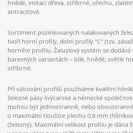
hnědé, imitaci dřeva, stříbrné, ořechu, zlaté
antracitové.
Sortiment pozinkovaných nalakovaných želez
tvoří horní profily, dolní profily "C" (tzv. závaží
horního profilu. Žaluziový systém se dodává 
barevných variantách – bílé, hnědé, světle h
stříbrné.
Při válcování profilů používáme kvalitní hliní
železné pásy švýcarské a německé společnosti
mohou být jednostranně, nebo oboustranně
o maximální tloušťce plechu 0,8 mm (hliníko
(železný). Maximální velikost profilu je dána 