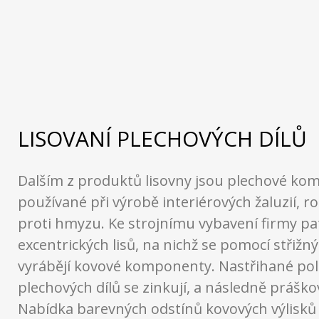
LISOVANÍ PLECHOVÝCH DÍLŮ
Dalším z produktů lisovny jsou plechové k
používané při výrobě interiérových žaluzií, rol
proti hmyzu. Ke strojnímu vybavení firmy patř
excentrických lisů, na nichž se pomocí střižn
vyrábějí kovové komponenty. Nastřihané po
plechových dílů se zinkují, a následně práškov
Nabídka barevných odstínů kovových výlisků