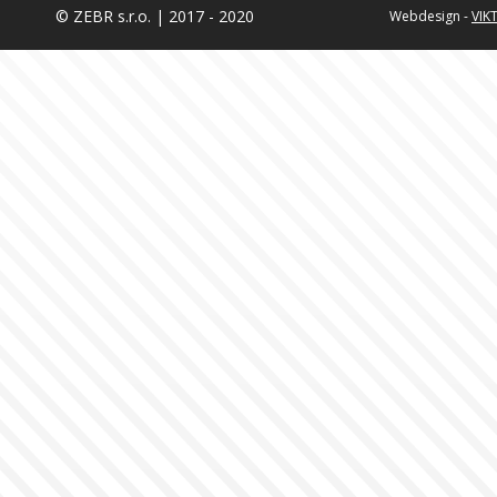
© ZEBR s.r.o. | 2017 - 2020
Webdesign -
VIK