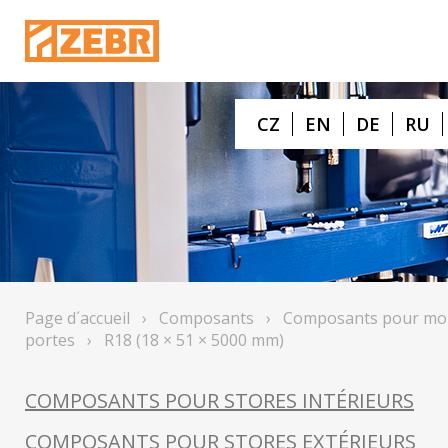
CZ
EN
DE
RU
Page d´accueil
›
Composants
›
Composants pour mou
portes
›
R18 (18 × 51 × 5000 mm)
COMPOSANTS POUR STORES INTÉRIEURS
COMPOSANTS POUR STORES EXTÉRIEURS