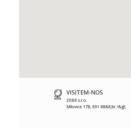
VISITEM-NOS
ZEBR s.r.o.
Milovice 178, 691 88&lt;br /&gt;