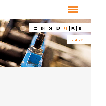
CZ
EN
DE
RU
PT
FR
ES
E-SHOP