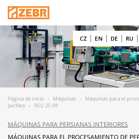
CZ
EN
DE
RU
Página de inicio
›
Máquinas
›
Máquinas para el proc
perfiles
›
RSU 25-09
MÁQUINAS PARA PERSIANAS INTERIORES
MÁQUINAS PARA EL PROCESAMIENTO DE PER