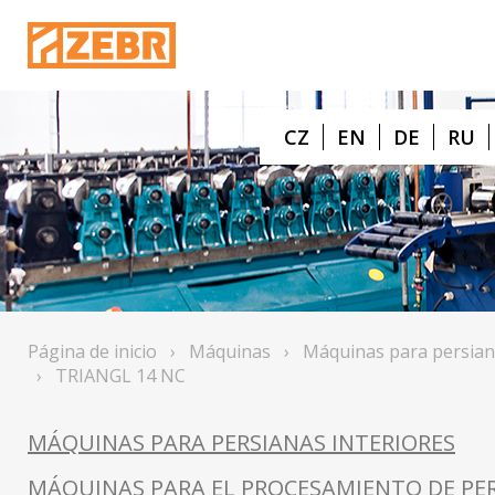
CZ
EN
DE
RU
Página de inicio
›
Máquinas
›
Máquinas para persian
›
TRIANGL 14 NC
MÁQUINAS PARA PERSIANAS INTERIORES
MÁQUINAS PARA EL PROCESAMIENTO DE PER