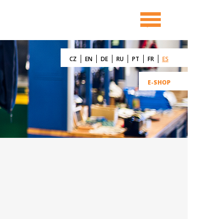
CZ
EN
DE
RU
PT
FR
ES
E-SHOP