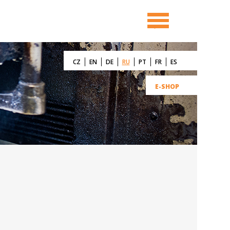
CZ
EN
DE
RU
PT
FR
ES
E-SHOP